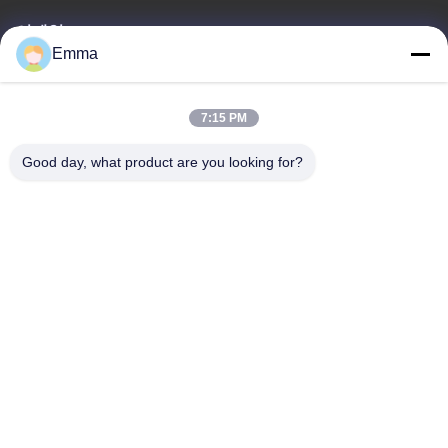
이메일
Emma
sales8@imega.cn
7:15 PM
우리 주소
Good day, what product are you looking for?
주소
룸 1209-1210, Hai Jun Da Building B, Guizhou Da Dao Zhong,
Ronggui, Shunde, Foshan, Guangdong, China
전화
86-15816904632
개인정보 보호 정책
|
사이트맵