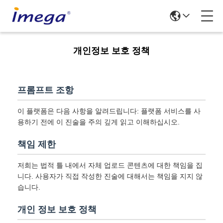
개인정보 보호 정책
프롬프트 조항
이 플랫폼은 다음 사항을 알려드립니다: 플랫폼 서비스를 사
용하기 전에 이 진술을 주의 깊게 읽고 이해하십시오.
책임 제한
저희는 법적 틀 내에서 자체 업로드 콘텐츠에 대한 책임을 집
니다. 사용자가 직접 작성한 진술에 대해서는 책임을 지지 않
습니다.
개인 정보 보호 정책