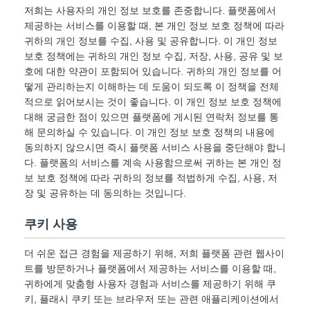
저희는 사용자의 개인 정보 보호를 존중합니다. 플랫폼에서
제공하는 서비스를 이용할 때, 본 개인 정보 보호 정책에 따라
귀하의 개인 정보를 수집, 사용 및 공유합니다. 이 개인 정보
보호 정책에는 귀하의 개인 정보 수집, 저장, 사용, 공유 및 보
호에 대한 약관이 포함되어 있습니다. 귀하의 개인 정보를 어
떻게 관리하는지 이해하는 데 도움이 되도록 이 정책을 전체
적으로 읽어보시는 것이 좋습니다. 이 개인 정보 보호 정책에
대해 궁금한 점이 있으면 플랫폼에 게시된 연락처 정보를 통
해 문의하실 수 있습니다. 이 개인 정보 보호 정책의 내용에
동의하지 않으시면 즉시 플랫폼 서비스 사용을 중단해야 합니
다. 플랫폼의 서비스를 계속 사용함으로써 귀하는 본 개인 정
보 보호 정책에 따라 귀하의 정보를 적법하게 수집, 사용, 저
장 및 공유하는 데 동의하는 것입니다.
쿠키 사용
더 쉬운 접근 경험을 제공하기 위해, 저희 플랫폼 관련 웹사이
트를 방문하거나 플랫폼에서 제공하는 서비스를 이용할 때,
귀하에게 맞춤형 사용자 경험과 서비스를 제공하기 위해 쿠
키, 플래시 쿠키 또는 브라우저 또는 관련 애플리케이션에서