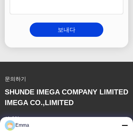
보내다
문의하기
SHUNDE IMEGA COMPANY LIMITED
IMEGA CO.,LIMITED
이메일
Emma
sales8@imega.cn