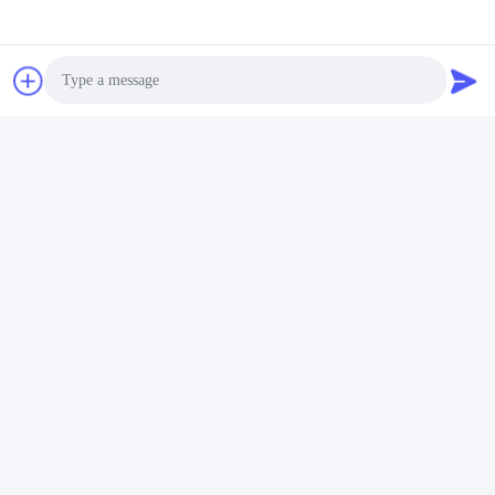
이메일 :
sales8@imega.cn
핸드폰:
+8615816904632
Photo
Elaine Huo
Video Call
sales
Audio Call
위챗:
13726040932
이메일 :
sales5@imega.cn
핸드폰: