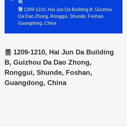
하
다
룸 1209-1210, Hai Jun Da Building B, Guizhou
Da Dao Zhong, Ronggui, Shunde, Foshan,
Guangdong, China
룸 1209-1210, Hai Jun Da Building
B, Guizhou Da Dao Zhong,
Ronggui, Shunde, Foshan,
Guangdong, China