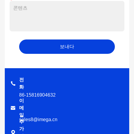
보내다
전
화
86-15816904632
이

메
일
sales8@imega.cn
추
가
