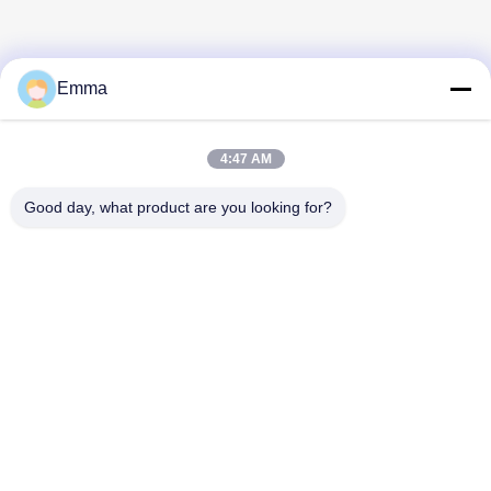
Emma
4:47 AM
Good day, what product are you looking for?
Mrs. Mavis
sales
왓츠앱:
+8615816904632
위챗:
453449569