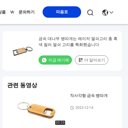
따옴표
상품
Vr
문의하기
금속 대나무 병따개는 레이저 열쇠고리 총 흑
색 컬러 열쇠 고리를 특화했습니다
지금 얘기해
더 알아보기
관련 동영상
직사각형 금속 병따개
금속 병따개
2023-12-14
00:29