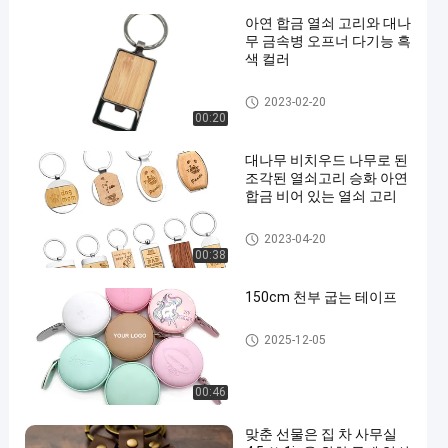
아연 합금 열쇠 고리와 대나
무 금속병 오프너 다기능 흑
색 컬러
금속 병따개
2023-02-20
00:20
대나무 비치우드 나무로 된
조각된 열쇠고리 승화 아연
합금 비어 있는 열쇠 고리
나무로 된 열쇠고리 조각
2023-04-20
00:38
150cm 천부 굽는 테이프
개폐식 줄자
2025-12-05
00:46
맞춘 선물은 집 차 사무실