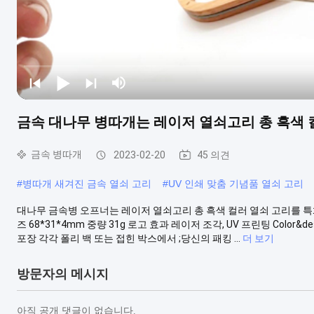
금속 대나무 병따개는 레이저 열쇠고리 총 흑색
금속 병따개
2023-02-20
45 의견
#
병따개 새겨진 금속 열쇠 고리
#
UV 인쇄 맞춤 기념품 열쇠 고리
대나무 금속병 오프너는 레이저 열쇠고리 총 흑색 컬러 열쇠 고리를 특화
즈 68*31*4mm 중량 31g 로고 효과 레이저 조각, UV 프린팅 Colo
포장 각각 폴리 백 또는 접힌 박스에서 ;당신의 패킹 ...
더 보기
방문자의 메시지
아직 공개 댓글이 없습니다.