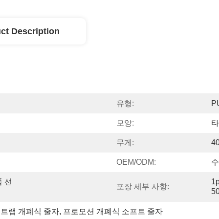
ct Description
유형:
P
모양:
타
무게:
4
OEM/ODM:
수
품 선
1p
포장 세부 사항:
5
스트랩 개폐식 줄자
, 
프로모션 개폐식 소프트 줄자