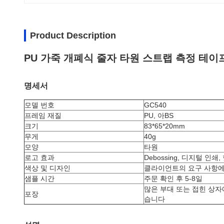
Product Description
PU 가죽 개폐식 줄자 타원 스트랩 측정 테이
명세서
모델 번호
GC540
프레임 재질
PU, 아BS
크기
83*65*20mm
무게
40g
모양
타원
로고 효과
Debossing, 디지털 인
색상 및 디자인
클라이언트의 요구 사항에
샘플 시간
주문 확인 후 5-8일
많은 부대 또는 접힌 상자
포장
습니다