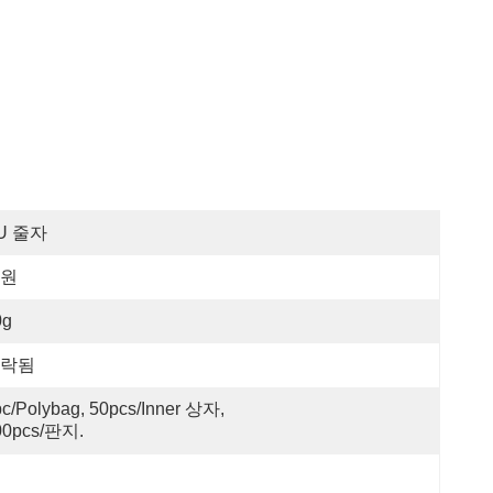
U 줄자
원
0g
락됨
c/polybag, 50pcs/inner 상자, 
00pcs/판지.