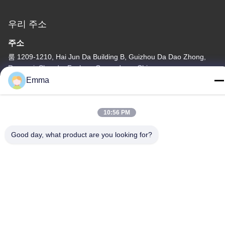
우리 주소
주소
룸 1209-1210, Hai Jun Da Building B, Guizhou Da Dao Zhong,
Ronggui, Shunde, Foshan, Guangdong, China
Emma
전화
86-15816904632
10:56 PM
Good day, what product are you looking for?
개인정보 보호 정책
|
사이트맵
중국 좋은 품질 금속 키체인 홀더 공급업체. 저작권 © -2026
SHUNDE IMEGA COMPANY LIMITED IMEGA CO.,LIMITED 모든
권리는 보호됩니다.