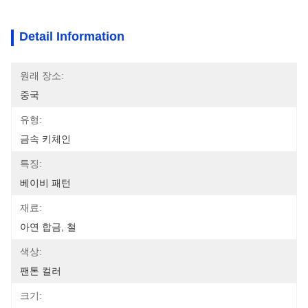
Detail Information
원래 장소:
중국
유형:
금속 키체인
특징:
베이비 패턴
재료:
아연 합금, 철
색상:
팬톤 컬러
크기: