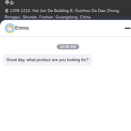
주소
룸 1209-1210, Hai Jun Da Building B, Guizhou Da Dao Zhong,
Ronggui, Shunde, Foshan, Guangdong, China
Emma
전화
86-15816904632
11:49 AM
Good day, what product are you looking for?
개인정보 보호 정책
|
사이트맵
중국 좋은 품질 금속 키체인 홀더 공급업체. 저작권 © -2026
SHUNDE IMEGA COMPANY LIMITED IMEGA CO.,LIMITED 모든
권리는 보호됩니다.