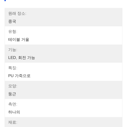
원래 장소:
중국
유형:
테이블 거울
기능:
LED, 회전 가능
특징:
PU 가죽으로
모양:
둥근
측면:
하나의
재료: