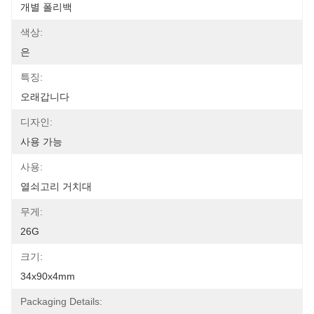
개별 폴리백
색상:
은
특징:
오래갑니다
디자인:
사용 가능
사용:
열쇠고리 거치대
무게:
26G
크기:
34x90x4mm
Packaging Details: