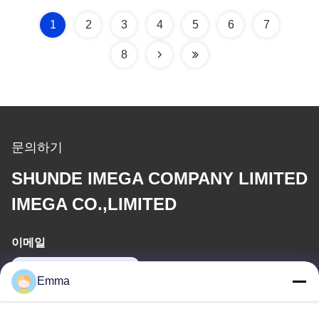
1
2
3
4
5
6
7
8
문의하기
SHUNDE IMEGA COMPANY LIMITED
IMEGA CO.,LIMITED
이메일
sales8@imega.cn
Emma