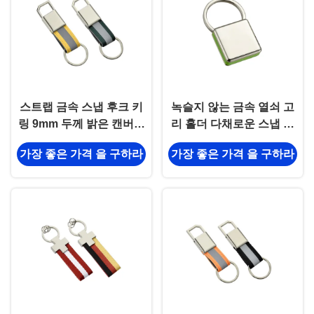
스트랩 금속 스냅 후크 키
녹슬지 않는 금속 열쇠 고
링 9mm 두께 밝은 캔버스
리 홀더 다채로운 스냅 걸
키 홀더 기념품
이 열쇠 고리 사각 플라스
가장 좋은 가격 을 구하라
가장 좋은 가격 을 구하라
틱