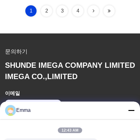
1
2
3
4
문의하기
SHUNDE IMEGA COMPANY LIMITED
IMEGA CO.,LIMITED
이메일
sales8@imega.cn
Emma
우리 주소
12:43 AM