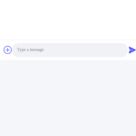
특징: 내구성
로고: 사용자 정의 로고
형태: 사진처럼
지불 기간: TT
사용: 키 체인 홀더
키 바크 키 홀더
금속 철폐 가능한 키 체인
철폐 가능한 키 포브
Photo
Video Call
Audio Call