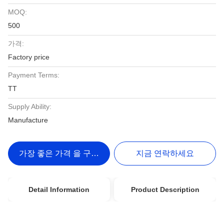
MOQ:
500
가격:
Factory price
Payment Terms:
TT
Supply Ability:
Manufacture
가장 좋은 가격 을 구하라
지금 연락하세요
Detail Information
Product Description