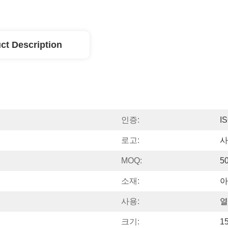
ct Description
인증:
I
로고:
사
MOQ:
5
소재:
아
사용:
열
크기:
1