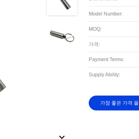
Model Number:
MOQ:
가격:
Payment Terms:
Supply Ability:
가장 좋은 가격 