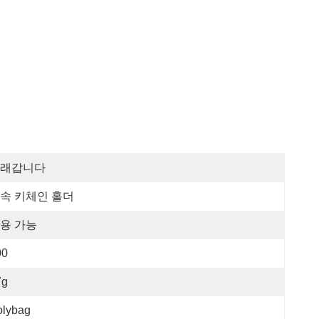
래갑니다
속 키체인 홀더
용 가능
00
7g
olybag