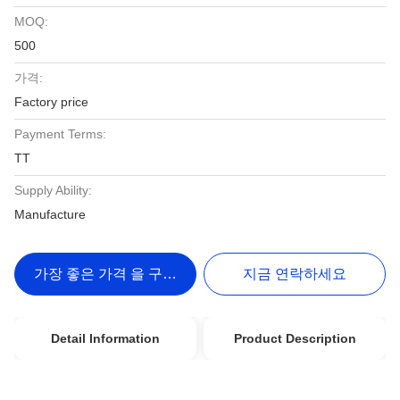
MOQ:
500
가격:
Factory price
Payment Terms:
TT
Supply Ability:
Manufacture
가장 좋은 가격 을 구하라
지금 연락하세요
Detail Information
Product Description