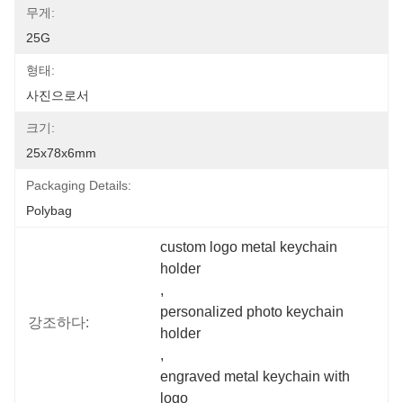
무게:
25G
형태:
사진으로서
크기:
25x78x6mm
Packaging Details:
Polybag
custom logo metal keychain 
holder
, 
personalized photo keychain 
강조하다:
holder
, 
engraved metal keychain with 
logo