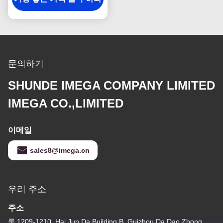
문의하기
SHUNDE IMEGA COMPANY LIMITED
IMEGA CO.,LIMITED
이메일
sales8@imega.cn
우리 주소
주소
룸 1209-1210, Hai Jun Da Building B, Guizhou Da Dao Zhong,