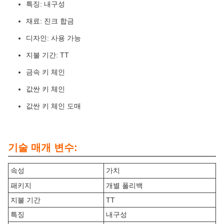
특징: 내구성
재료: 진크 합금
디자인: 사용 가능
지불 기간: TT
금속 키 체인
값싼 키 체인
값싼 키 체인 도매
기술 매개 변수:
속성
가치
패키지
개별 폴리백
지불 기간
TT
특징
내구성