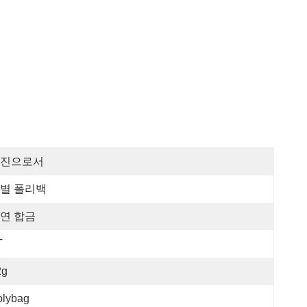
진으로서
별 폴리백
연 합금
T
2g
olybag