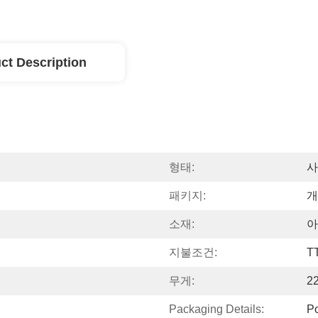
ct Description
형태:
사
패키지:
개
소재:
아
지불조건:
T
무게:
2
Packaging Details:
P