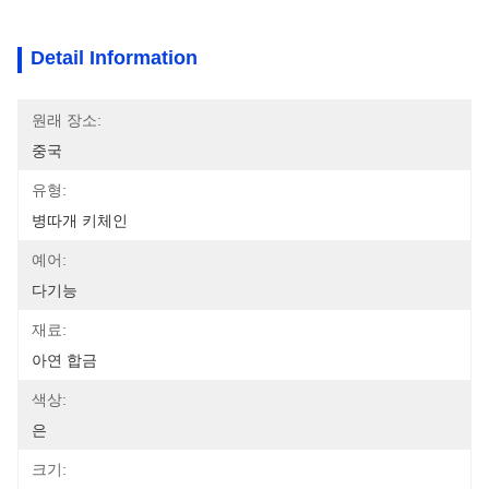
Detail Information
원래 장소:
중국
유형:
병따개 키체인
예어:
다기능
재료:
아연 합금
색상:
은
크기: