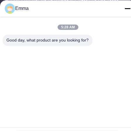
룸 1209-1210, Hai Jun Da Building B, Guizhou Da Dao Zhong,
Ronggui, Shunde, Foshan, Guangdong, China
Emma
전화
86-15816904632
5:28 AM
Good day, what product are you looking for?
개인정보 보호 정책
|
사이트맵
중국 좋은 품질 금속 키체인 홀더 공급업체. 저작권 © -2026
SHUNDE IMEGA COMPANY LIMITED IMEGA CO.,LIMITED 모든
권리는 보호됩니다.