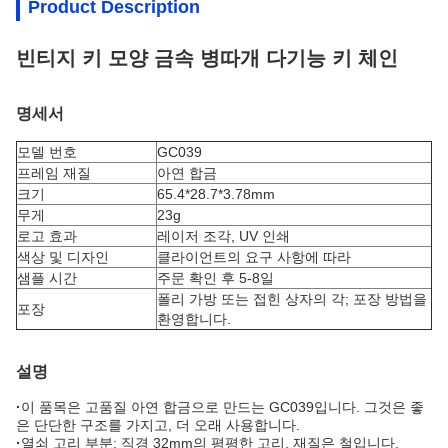
Product Description
빈티지 키 모양 금속 병따개 다기능 키 체인
명세서
모델 번호
GC039
프레임 재질
아연 합금
크기
65.4*28.7*3.78mm
무게
23g
로고 효과
레이저 조각, UV 인쇄
색상 및 디자인
클라이언트의 요구 사항에 따라
샘플 시간
주문 확인 후 5-8일
폴리 가방 또는 접힌 상자의 각; 포장 방법을
포장
환영합니다.
설명
·
이 품목은 고품질 아연 합금으로 만드는 GC039입니다. 그것은 좋
은 단단한 구조를 가지고, 더 오래 사용합니다.
·
열쇠 고리 부분: 직경 32mm의 평평한 고리, 재질은 철입니다.