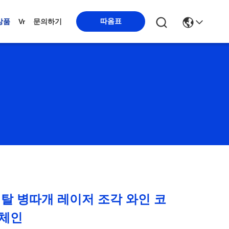
따옴표
상품
Vr
문의하기
 메탈 병따개 레이저 조각 와인 코
키체인