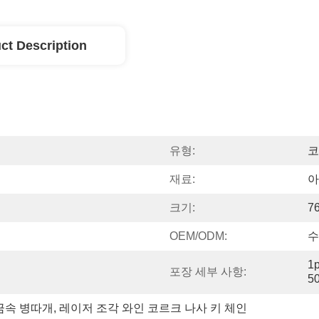
ct Description
유형:
코
재료:
아
크기:
7
OEM/ODM:
수
1p
포장 세부 사항:
5
금속 병따개
, 
레이저 조각 와인 코르크 나사 키 체인