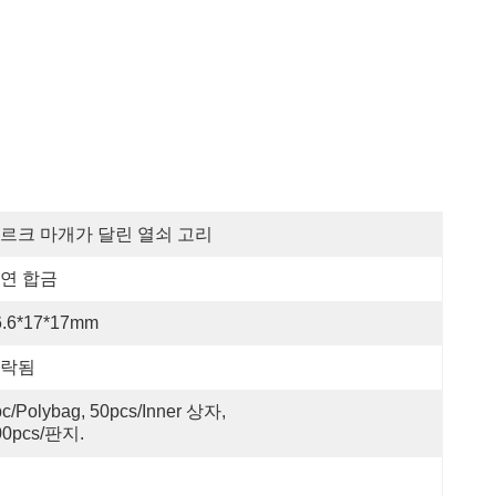
르크 마개가 달린 열쇠 고리
연 합금
6.6*17*17mm
락됨
c/polybag, 50pcs/inner 상자, 
00pcs/판지.