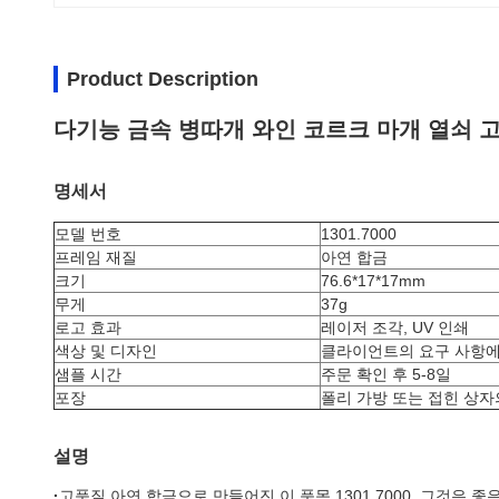
Product Description
다기능 금속 병따개 와인 코르크 마개 열쇠 
명세서
모델 번호
1301.7000
프레임 재질
아연 합금
크기
76.6*17*17mm
무게
37g
로고 효과
레이저 조각, UV 인쇄
색상 및 디자인
클라이언트의 요구 사항에
샘플 시간
주문 확인 후 5-8일
포장
폴리 가방 또는 접힌 상자
설명
·
고품질 아연 합금으로 만들어진 이 품목 1301.7000. 그것은 