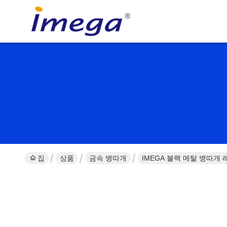
집
상품
금속 병따개
IMEGA 블랙 메탈 병따개