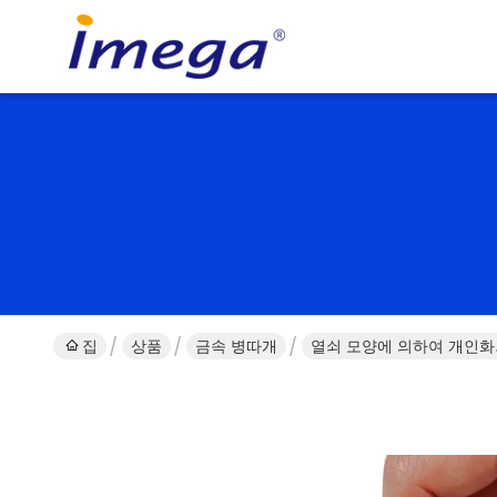
집
상품
금속 병따개
열쇠 모양에 의하여 개인화