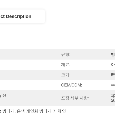
ct Description
유형:
병
재료:
아
크기:
6
OEM/ODM:
수
품 선
1p
포장 세부 사항:
5
속 병따개
, 
은색 개인화 병따개 키 체인