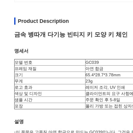
Product Description
금속 병따개 다기능 빈티지 키 모양 키 체인
명세서
모델 번호
GC039
프레임 재질
아연 합금
크기
65.4*28.7*3.78mm
무게
23g
로고 효과
레이저 조각, UV 인쇄
색상 및 디자인
클라이언트의 요구 사항에
샘플 시간
주문 확인 후 5-8일
포장
폴리 가방 또는 접힌 상자
설명
·
이 품목은 고품질 아연 합금으로 만드는 GC039입니다. 그것은 