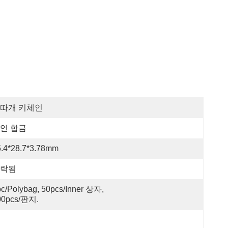
따개 키체인
연 합금
5.4*28.7*3.78mm
락됨
c/polybag, 50pcs/inner 상자, 
00pcs/판지.