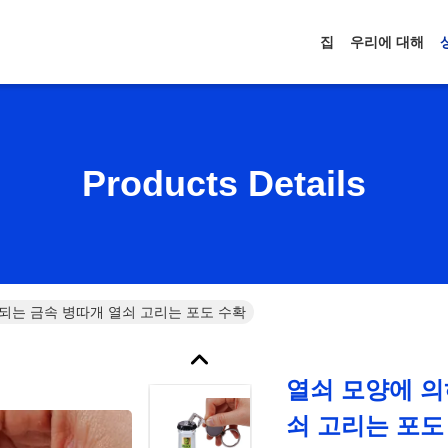
집
우리에 대해
Products Details
되는 금속 병따개 열쇠 고리는 포도 수확
열쇠 모양에 의
쇠 고리는 포도